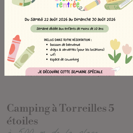
Tous les Hébergements
CAPACITÉ
Toutes Capacités
Rechercher
Séjours en Chalets/Mobils-Homes : Arrivées et Départs
possibles : Samedi, Dimanche en Juillet/Aôut
Séjours en Emplacements :
Arrivées et Départs possibles :
Mercredi, Vendredi, Samedi, Dimanche en Juillet/Aoû
t
Camping à Torreilles 5
étoiles