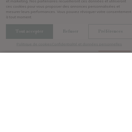
et marketing. Nos partenaires recueilleront ces données et utiliseront
ces cookies pour vous proposer des annonces personnalisées et
mesurer leurs performances. Vous pouvez révoquer votre consentement
à tout moment.
Discutez avec nous
Tout accepter
Refuser
Préférences
Politique de cookies
Confidentialité et données personnelles
Menu
Galerie
Contact
Réserver
Des services de qualité
et engagés en
camping
Torreilles
Vos vacances 5 étoiles dans les Pyrénées
Orientales s’annoncent réussies avec
nos
prestations luxueuses
: restaurations,