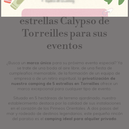
Reserve el camping 5
estrellas Calypso de
Torreilles para sus
eventos
¿Busca un
marco único
para su próximo evento especial? Ya
se trate de una boda al aire libre, de una fiesta de
cumpleaños memorable, de la formación de un equipo de
empresa o de un retiro espiritual, la
privatización de
nuestro camping de 5 estrellas en Torreilles
ofrece un
marco excepcional para cualquier tipo de evento.
Situado en 5 hectáreas de terreno ajardinado, nuestro
establecimiento destaca por la calidad de sus instalaciones
en el corazón de los Pirineos Orientales. A dos pasos del
mar y rodeado de destinos legendarios, este pequeño rincón
del paraíso es el
camping ideal para alquiler privado
.