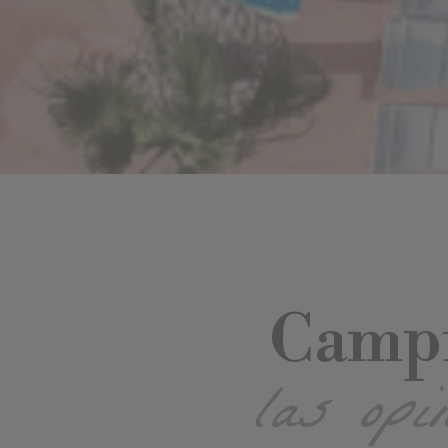
Campin
las opi