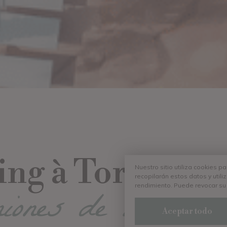
g à Torreilles
Nuestro sitio utiliza cookies p
recopilarán estos datos y util
niones de nuestros 
rendimiento. Puede revocar su
Aceptar todo