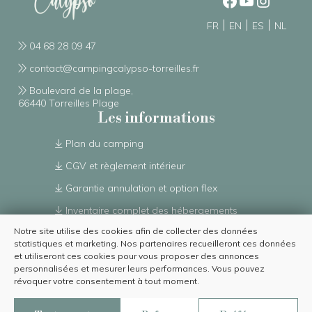
FR
EN
ES
NL
04 68 28 09 47
contact@campingcalypso-torreilles.fr
Boulevard de la plage,
66440 Torreilles Plage
Les informations
Plan du camping
CGV et règlement intérieur
Garantie annulation et option flex
Inventaire complet des hébergements
Notre site utilise des cookies afin de collecter des données
Descriptions et options des hébergements
statistiques et marketing. Nos partenaires recueilleront ces données
Du 01/07/2026 au 30/08/2026
et utiliseront ces cookies pour vous proposer des annonces
personnalisées et mesurer leurs performances. Vous pouvez
révoquer votre consentement à tout moment.
© 2023 – Camping Le Calypso | Tous droits réservés – Reproduction interdite |
Discutez avec nous
Réalisation :
Francecom
|
Politique de confidentialité
|
Politique de cookies (EU)
|
Mentions légales
|
CGV & règlement intérieur