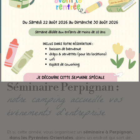
Camping Torreilles
»
Séminaire à Perpignan
Séminaire Perpignan :
notre camping accueille vos
événements d’entreprise
Et si, cette année, vous organisiez un
séminaire à Perpignan,
dans les Pyrénées-Orientales
, dans un endroit qui sort de