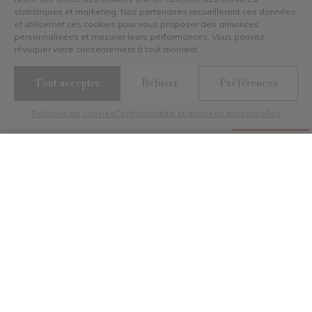
statistiques et marketing. Nos partenaires recueilleront ces données
et utiliseront ces cookies pour vous proposer des annonces
personnalisées et mesurer leurs performances. Vous pouvez
révoquer votre consentement à tout moment.
Discutez avec nous
Tout accepter
Refuser
Préférences
Politique de cookies
Confidentialité et données personnelles
Menu
Galerie
Contact
Réserver