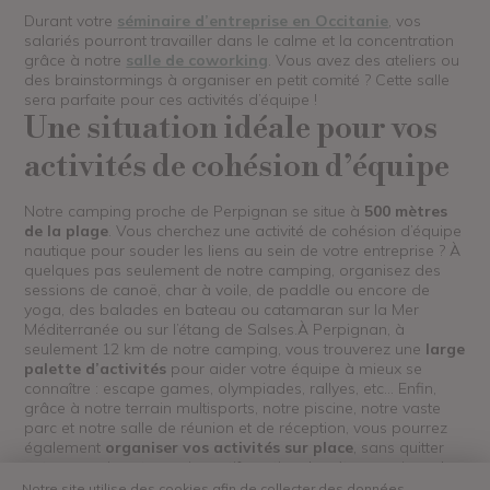
Durant votre
séminaire d’entreprise en Occitanie
, vos
salariés pourront travailler dans le calme et la concentration
grâce à notre
salle de coworking
. Vous avez des ateliers ou
des brainstormings à organiser en petit comité ? Cette salle
sera parfaite pour ces activités d’équipe !
Une situation idéale pour vos
activités de cohésion d’équipe
Notre camping proche de Perpignan se situe à
500 mètres
de la plage
. Vous cherchez une activité de cohésion d’équipe
nautique pour souder les liens au sein de votre entreprise ? À
quelques pas seulement de notre camping, organisez des
sessions de canoë, char à voile, de paddle ou encore de
yoga, des balades en bateau ou catamaran sur la Mer
Méditerranée ou sur l’étang de Salses.À Perpignan, à
seulement 12 km de notre camping, vous trouverez une
large
palette d’activités
pour aider votre équipe à mieux se
connaître : escape games, olympiades, rallyes, etc… Enfin,
grâce à notre terrain multisports, notre piscine, notre vaste
parc et notre salle de réunion et de réception, vous pourrez
également
organiser vos activités sur place
, sans quitter
notre camping : tournoi sportif, parties de pétanque, jeux de
plein air, soirée team building…
Notre site utilise des cookies afin de collecter des données