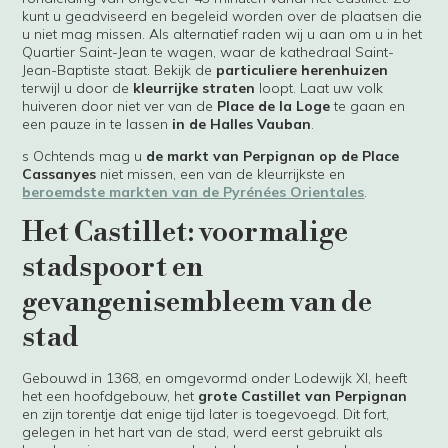
kunt u geadviseerd en begeleid worden over de plaatsen die
u niet mag missen. Als alternatief raden wij u aan om u in het
Quartier Saint-Jean te wagen, waar de kathedraal Saint-
Jean-Baptiste staat. Bekijk de
particuliere herenhuizen
terwijl u door de
kleurrijke straten
loopt. Laat uw volk
huiveren door niet ver van de
Place de la Loge
te gaan en
een pauze in te lassen
in de Halles Vauban
.
s Ochtends mag u
de markt van Perpignan op de Place
Cassanyes
niet missen, een van de kleurrijkste en
beroemdste markten van de Pyrénées Orientales
.
Het Castillet: voormalige
stadspoort en
gevangenisembleem van de
stad
Gebouwd in 1368, en omgevormd onder Lodewijk XI, heeft
het een hoofdgebouw, het
grote Castillet van Perpignan
en zijn torentje dat enige tijd later is toegevoegd. Dit fort,
gelegen in het hart van de stad, werd eerst gebruikt als