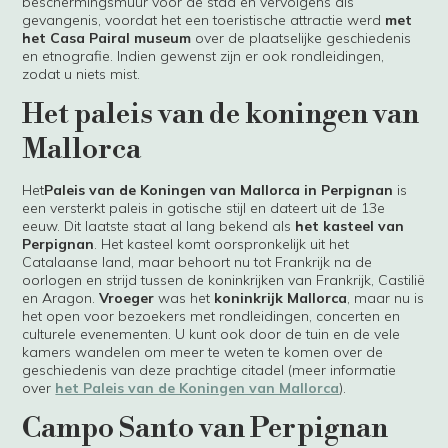
beschermingsmuur voor de stad en vervolgens als
gevangenis, voordat het een toeristische attractie werd
met
het Casa Pairal museum
over de plaatselijke geschiedenis
en etnografie. Indien gewenst zijn er ook rondleidingen,
zodat u niets mist.
Het paleis van de koningen van
Mallorca
Het
Paleis van de Koningen van Mallorca in Perpignan
is
een versterkt paleis in gotische stijl en dateert uit de 13e
eeuw. Dit laatste staat al lang bekend als
het kasteel van
Perpignan
. Het kasteel komt oorspronkelijk uit het
Catalaanse land, maar behoort nu tot Frankrijk na de
oorlogen en strijd tussen de koninkrijken van Frankrijk, Castilië
en Aragon.
Vroeger
was het
koninkrijk Mallorca
, maar nu is
het open voor bezoekers met rondleidingen, concerten en
culturele evenementen. U kunt ook door de tuin en de vele
kamers wandelen om meer te weten te komen over de
geschiedenis van deze prachtige citadel (meer informatie
over
het Paleis van de Koningen van Mallorca
).
Campo Santo van Perpignan