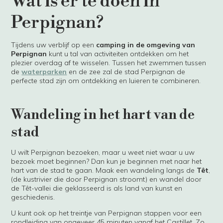
Wat is er te doen in
Perpignan?
Tijdens uw verblijf op een
camping in de omgeving van
Perpignan
kunt u tal van activiteiten ontdekken om het
plezier overdag af te wisselen. Tussen het zwemmen tussen
de
waterparken
en de zee zal de stad Perpignan de
perfecte stad zijn om ontdekking en luieren te combineren.
Wandeling in het hart van de
stad
U wilt Perpignan bezoeken, maar u weet niet waar u uw
bezoek moet beginnen? Dan kun je beginnen met naar het
hart van de stad te gaan. Maak een wandeling langs de
Têt
,
(de kustrivier die door Perpignan stroomt) en wandel door
de Têt-vallei die geklasseerd is als land van kunst en
geschiedenis.
U kunt ook op het treintje van Perpignan stappen voor een
rondleiding van ongeveer 45 minuten vanaf het Castillet. Zo