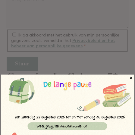
Ik ga akkoord met het gebruik van mijn persoonlijke
gegevens zoals vermeld in het
Privacybeleid en het
beheer van persoonlijke gegevens
.
*
Camping Le Calypso 5*
in Torreilles:
contact en ligging
Contactgegevens