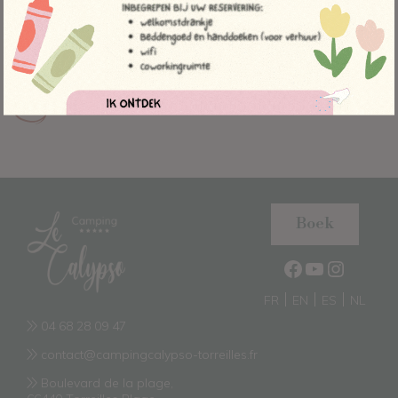
Boulevard de la plage,
66440 Torreilles Plage
04 68 28 09 47
contact@campingcalypso-torreilles.fr
Boek
FR
EN
ES
NL
04 68 28 09 47
contact@campingcalypso-torreilles.fr
Boulevard de la plage,